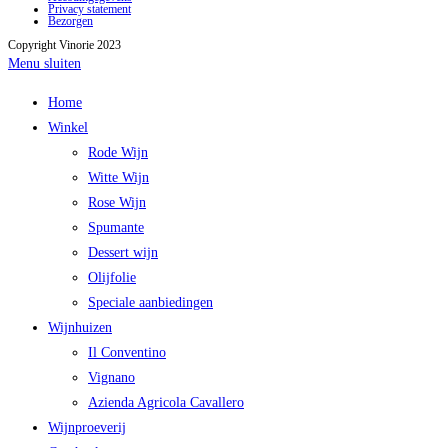
Privacy statement
Bezorgen
Copyright Vinorie 2023
Menu sluiten
Home
Winkel
Rode Wijn
Witte Wijn
Rose Wijn
Spumante
Dessert wijn
Olijfolie
Speciale aanbiedingen
Wijnhuizen
Il Conventino
Vignano
Azienda Agricola Cavallero
Wijnproeverij