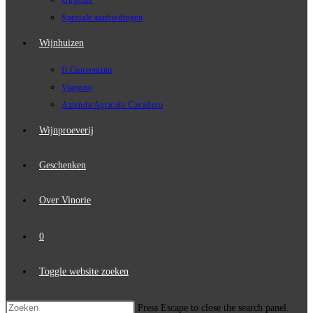
Olijfolie
Speciale aanbiedingen
Wijnhuizen
Il Conventino
Vignano
Azienda Agricola Cavallero
Wijnproeverij
Geschenken
Over Vinorie
0
Toggle website zoeken
Press Escape to close the search panel.