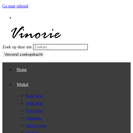
Ga naar inhoud
Zoek op deze site
Verzend zoekopdracht
Home
Winkel
Rode Wijn
Witte Wijn
Rose Wijn
Spumante
Dessert wijn