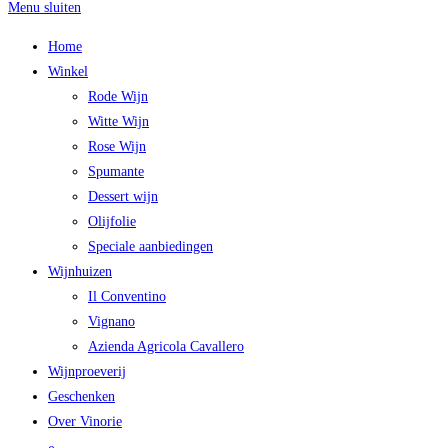
Menu sluiten
Home
Winkel
Rode Wijn
Witte Wijn
Rose Wijn
Spumante
Dessert wijn
Olijfolie
Speciale aanbiedingen
Wijnhuizen
Il Conventino
Vignano
Azienda Agricola Cavallero
Wijnproeverij
Geschenken
Over Vinorie