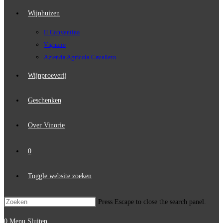
Wijnhuizen
Il Conventino
Vignano
Azienda Agricola Cavallero
Wijnproeverij
Geschenken
Over Vinorie
0
Toggle website zoeken
Press Escape to close the search panel.
0
Menu
Sluiten