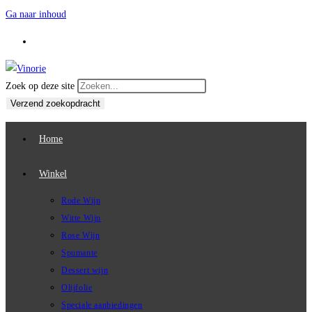
Ga naar inhoud
Zoek op deze site
Verzend zoekopdracht
Home
Winkel
Rode Wijn
Witte Wijn
Rose Wijn
Spumante
Dessert wijn
Olijfolie
Speciale aanbiedingen