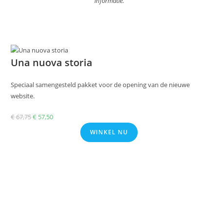
informatie.
Una nuova storia
Speciaal samengesteld pakket voor de opening van de nieuwe
website.
€
67,75
Oorspronkelijke
€
57,50
Huidige
prijs
prijs
WINKEL NU
was:
is:
€ 67,75.
€ 57,50.