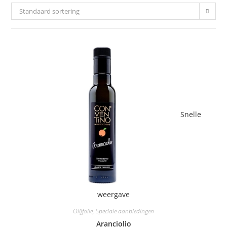
Standaard sortering
Snelle
weergave
Olijfolie
,
Speciale aanbiedingen
Aranciolio