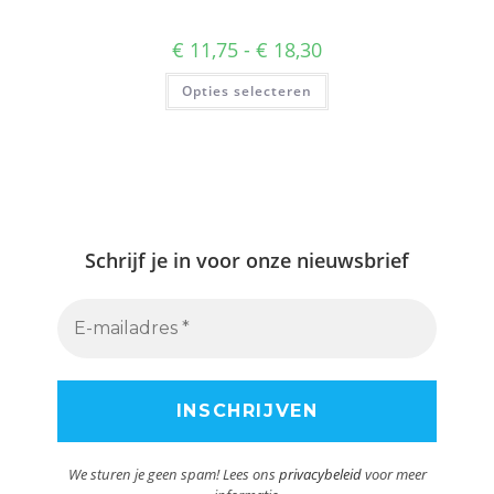
Prijsklasse:
€
11,75
-
€
18,30
€ 11,75
tot
Dit
Opties selecteren
€ 18,30
product
heeft
meerdere
variaties.
Deze
optie
kan
gekozen
worden
op
de
Schrijf je in
voor onze nieuwsbrief
productpagina
We sturen je geen spam! Lees ons
privacybeleid
voor meer