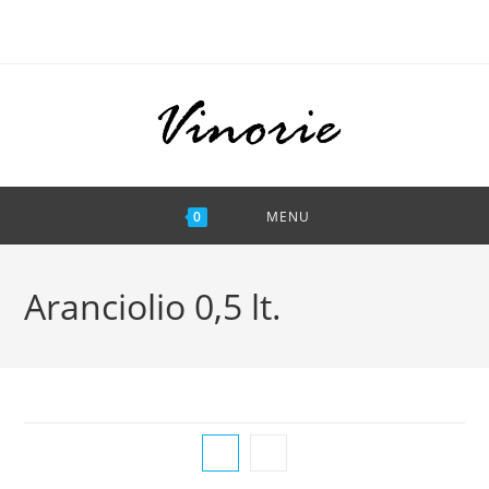
Ga
naar
inhoud
0
MENU
Aranciolio 0,5 lt.