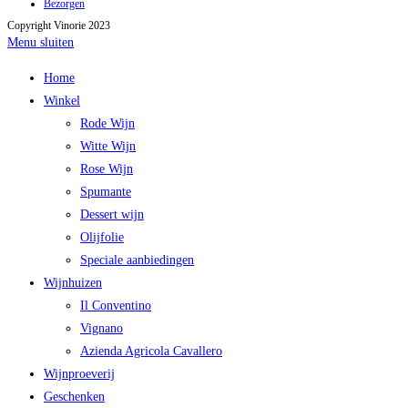
Bezorgen
Copyright Vinorie 2023
Menu sluiten
Home
Winkel
Rode Wijn
Witte Wijn
Rose Wijn
Spumante
Dessert wijn
Olijfolie
Speciale aanbiedingen
Wijnhuizen
Il Conventino
Vignano
Azienda Agricola Cavallero
Wijnproeverij
Geschenken