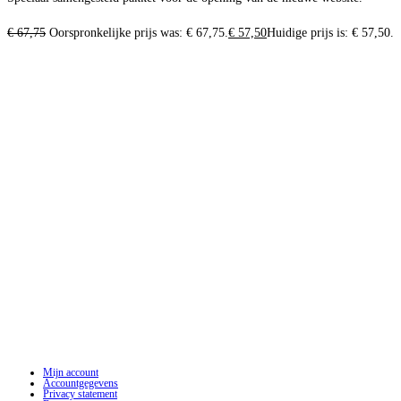
€
67,75
Oorspronkelijke prijs was: € 67,75.
€
57,50
Huidige prijs is: € 57,50.
Mijn account
Accountgegevens
Privacy statement