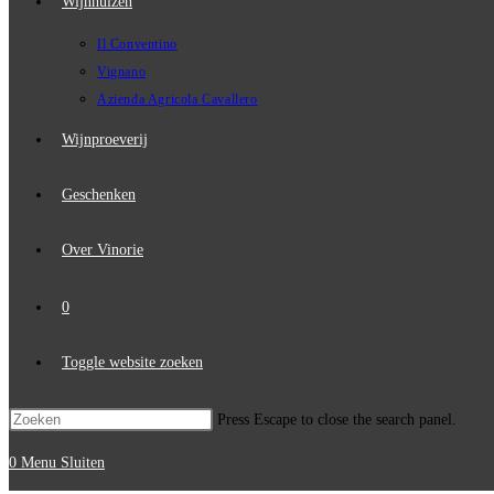
Wijnhuizen
Il Conventino
Vignano
Azienda Agricola Cavallero
Wijnproeverij
Geschenken
Over Vinorie
0
Toggle website zoeken
Press Escape to close the search panel.
0
Menu
Sluiten