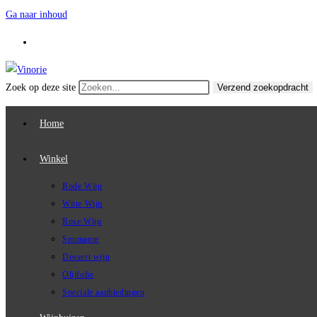
Ga naar inhoud
Zoek op deze site
Verzend zoekopdracht
Home
Winkel
Rode Wijn
Witte Wijn
Rose Wijn
Spumante
Dessert wijn
Olijfolie
Speciale aanbiedingen