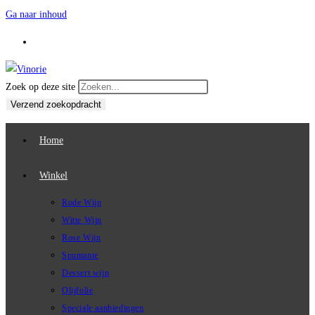
Ga naar inhoud
Zoek op deze site
Verzend zoekopdracht
Home
Winkel
Rode Wijn
Witte Wijn
Rose Wijn
Spumante
Dessert wijn
Olijfolie
Speciale aanbiedingen