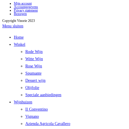
Mijn account
Accountgegevens
Privacy statement
Bezorgen
Copyright Vinorie 2023
Menu sluiten
Home
Winkel
Rode Wijn
Witte Wijn
Rose Wijn
Spumante
Dessert wijn
Olijfolie
Speciale aanbiedingen
Wijnhuizen
Il Conventino
Vignano
Azienda Agricola Cavallero