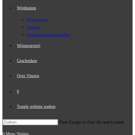
Wijnhuizen
Il Conventino
Vignano
Azienda Agricola Cavallero
Wijnproeverij
Geschenken
Over Vinorie
0
Toggle website zoeken
Press Escape to close the search panel.
0
Menu
Sluiten