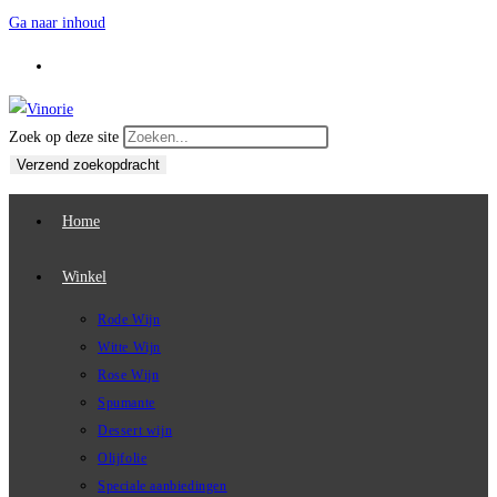
Ga naar inhoud
Zoek op deze site
Verzend zoekopdracht
Home
Winkel
Rode Wijn
Witte Wijn
Rose Wijn
Spumante
Dessert wijn
Olijfolie
Speciale aanbiedingen