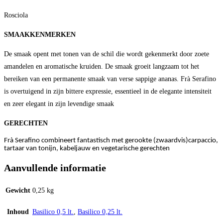
Rosciola
SMAAKKENMERKEN
De smaak opent met tonen van de schil die wordt gekenmerkt door zoete
amandelen en aromatische kruiden. De smaak groeit langzaam tot het
bereiken van een permanente smaak van verse sappige ananas. Frà Serafino
is overtuigend in zijn bittere expressie, essentieel in de elegante intensiteit
en zeer elegant in zijn levendige smaak
GERECHTEN
Frà Serafino combineert fantastisch met gerookte (zwaardvis)carpaccio,
tartaar van tonijn, kabeljauw en vegetarische gerechten
Aanvullende informatie
Gewicht
0,25 kg
Inhoud
Basilico 0,5 lt.
,
Basilico 0,25 lt.