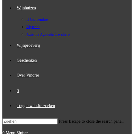
Wijnhuizen
Il Conventino
Vignano
Azienda Agricola Cavallero
Wijnproeverij
Geschenken
Over Vinorie
0
Toggle website zoeken
Press Escape to close the search panel.
0
Menu
Sluiten