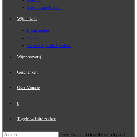
Olijfolie
Speciale aanbiedingen
Wijnhuizen
Il Conventino
Vignano
Azienda Agricola Cavallero
Wijnproeverij
Geschenken
Over Vinorie
0
Toggle website zoeken
Press Escape to close the search panel.