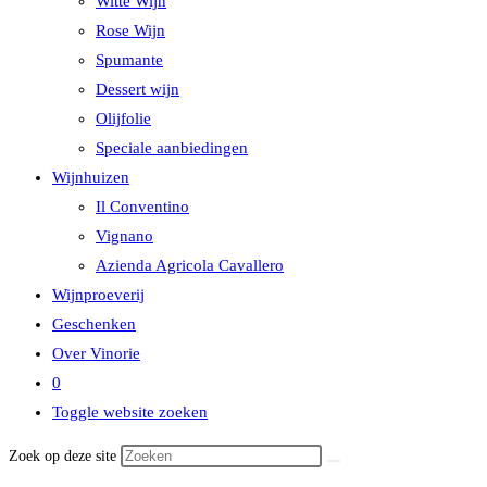
Witte Wijn
Rose Wijn
Spumante
Dessert wijn
Olijfolie
Speciale aanbiedingen
Wijnhuizen
Il Conventino
Vignano
Azienda Agricola Cavallero
Wijnproeverij
Geschenken
Over Vinorie
0
Toggle website zoeken
Zoek op deze site