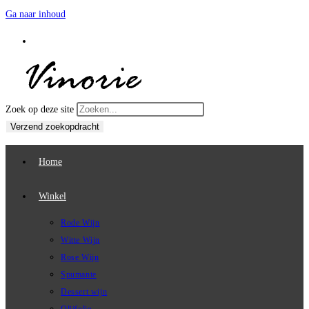
Ga naar inhoud
Zoek op deze site
Verzend zoekopdracht
Home
Winkel
Rode Wijn
Witte Wijn
Rose Wijn
Spumante
Dessert wijn