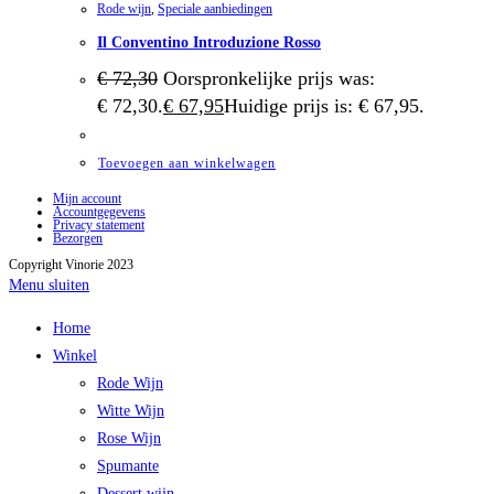
Rode wijn
,
Speciale aanbiedingen
Il Conventino Introduzione Rosso
€
72,30
Oorspronkelijke prijs was:
€ 72,30.
€
67,95
Huidige prijs is: € 67,95.
Toevoegen aan winkelwagen
Mijn account
Accountgegevens
Privacy statement
Bezorgen
Copyright Vinorie 2023
Menu sluiten
Home
Winkel
Rode Wijn
Witte Wijn
Rose Wijn
Spumante
Dessert wijn