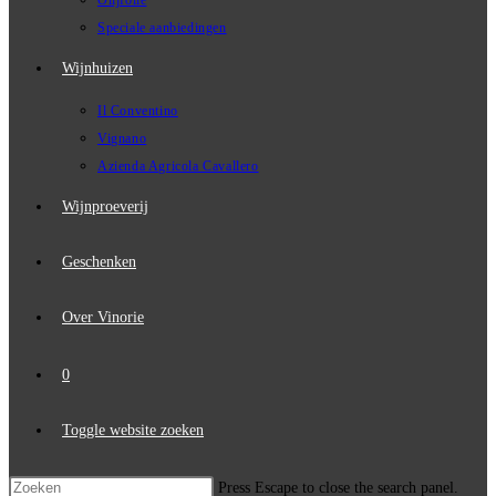
Olijfolie
Speciale aanbiedingen
Wijnhuizen
Il Conventino
Vignano
Azienda Agricola Cavallero
Wijnproeverij
Geschenken
Over Vinorie
0
Toggle website zoeken
Press Escape to close the search panel.