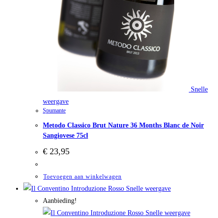
Snelle
weergave
Spumante
Metodo Classico Brut Nature 36 Months Blanc de Noir
Sangiovese 75cl
€
23,95
Toevoegen aan winkelwagen
Snelle weergave
Aanbieding!
Snelle weergave