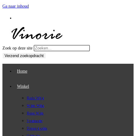
Ga naar inhoud
Zoek op deze site
Verzend zoekopdracht
Home
Winkel
Rode Wijn
Witte Wijn
Rose Wijn
Spumante
Dessert wijn